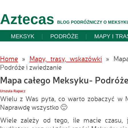
Aztecas
BLOG PODRÓŻNICZY O MEKSYK
MEKSYK
PODRÓŻE
MAPY I TRA
Home
»
Mapy, trasy, wskazówki
»
Mapa
Podróże i zwiedzanie
Mapa całego Meksyku- Podróże 
Urszula Rapacz
Wielu z Was pyta, co warto zobaczyć w 
Naprawdę wszystko 🙂
Wiele zależy od tego, ile macie czasu, 