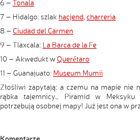
6 –
Tonala
7 – Hidalgo: szlak
hacjend
,
charreria
8 –
Ciudad del Carmen
9 – Tlaxcala:
La Barca de la Fe
10 – Akwedukt w
Querétaro
11 – Guanajuato:
Museum Mumii
Złośliwi zapytają: a czemu na mapie nie
rąbka tajemnicy… Piramid w Meksyku 
potrzebują osobnej mapy! Już jest ona w p
Komentarze