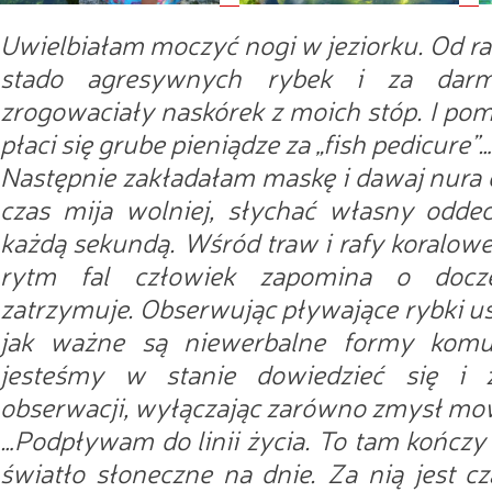
Uwielbiałam moczyć nogi w jeziorku. Od r
stado agresywnych rybek i za darm
zrogowaciały naskórek z moich stóp. I pom
płaci się grube pieniądze za „fish pedicure”…
Następnie zakładałam maskę i dawaj nura
czas mija wolniej, słychać własny oddec
każdą sekundą. Wśród traw i rafy koralowe
rytm fal człowiek zapomina o docze
zatrzymuje. Obserwując pływające rybki 
jak ważne są niewerbalne formy komun
jesteśmy w stanie dowiedzieć się i 
obserwacji, wyłączając zarówno zmysł mow
…Podpływam do linii życia. To tam kończy s
światło słoneczne na dnie. Za nią jest c