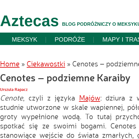
Aztecas
BLOG PODRÓŻNICZY O MEKSYK
MEKSYK
PODRÓŻE
MAPY I TRA
Home
»
Ciekawostki
»
Cenotes – podziemne
Cenotes – podziemne Karaiby
Urszula Rapacz
Cenote
, czyli z języka
Majów
: dziura z 
studnie utworzone w skale wapiennej, póło
groty wypełnione wodą. To tutaj przycho
spotkać się ze swoimi bogami. Cenotes 
stanowiące wejście do świata zmarłych, 