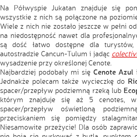
Na Półwyspie Jukatan znajduje się po
wszystkie z nich są połączone na poziom
Wiele z nich nie zostało jeszcze w pełni o
na niedostępność nawet dla profesjonaln
są dość łatwo dostępne dla turystów, 
autostradzie Cancun-Tulum i jadąc
colectiv
wysadzenie przy określonej Cenote.
Cenote Azul
Najbardziej podobały mi się
Ri
Jednakże polecam także wycieczkę do
Eco
spacer/przepływ podziemną rzeką lub
którym znajduje się aż 5 cenotes, w
spacer/przepływ oświetloną podziem
przeciskaniem się pomiędzy stalagmita
Niesamowite przeżycie! Dla osób zaprawi
nie boją się nurkować z butlą, punktem