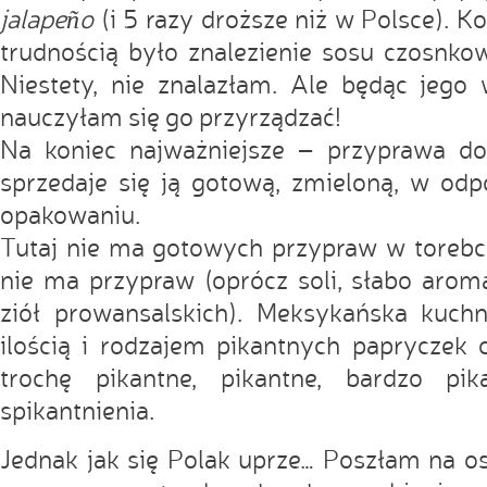
jalapeño
(i 5 razy droższe niż w Polsce). Ko
trudnością było znalezienie sosu czosnko
Niestety, nie znalazłam. Ale będąc jego
nauczyłam się go przyrządzać!
Na koniec najważniejsze – przyprawa d
sprzedaje się ją gotową, zmieloną, w od
opakowaniu.
Tutaj nie ma gotowych przypraw w torebce
nie ma przypraw (oprócz soli, słabo arom
ziół prowansalskich). Meksykańska kuchn
ilością i rodzajem pikantnych papryczek 
trochę pikantne, pikantne, bardzo pik
spikantnienia.
Jednak jak się Polak uprze… Poszłam na osi