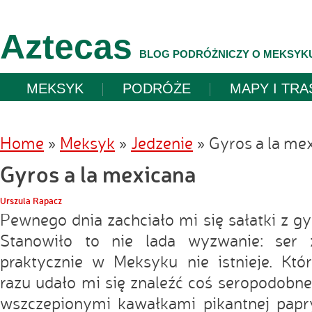
Aztecas
BLOG PODRÓŻNICZY O MEKSYK
MEKSYK
PODRÓŻE
MAPY I TRA
Home
»
Meksyk
»
Jedzenie
»
Gyros a la me
Gyros a la mexicana
Urszula Rapacz
Pewnego dnia zachciało mi się sałatki z gy
Stanowiło to nie lada wyzwanie: ser 
praktycznie w Meksyku nie istnieje. Któ
razu udało mi się znaleźć coś seropodobne
wszczepionymi kawałkami pikantnej papr