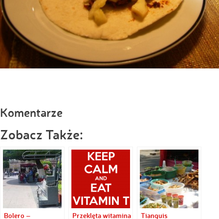
Komentarze
Zobacz Także:
Bolero –
Przeklęta witamina
Tianguis