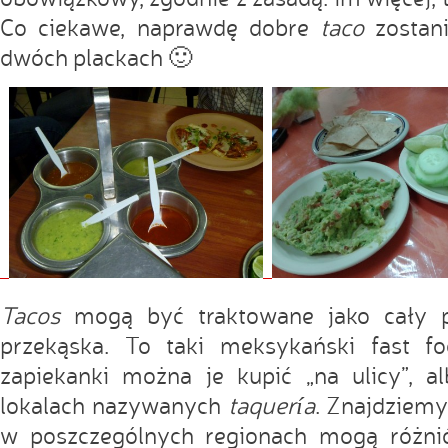
Co ciekawe, naprawdę dobre
taco
zostan
dwóch plackach 🙂
Tacos
mogą być traktowane jako cały po
przekąska. To taki meksykański fast f
zapiekanki można je kupić „na ulicy”, 
lokalach nazywanych
taquería
. Znajdziemy
w poszczególnych regionach mogą różni