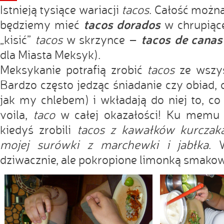
Istnieją tysiące wariacji
tacos
. Całość możn
tacos dorados
będziemy mieć
w chrupiącej
tacos de canas
„kisić”
tacos
w skrzynce –
dla Miasta Meksyk).
Meksykanie potrafią zrobić
tacos
ze wszys
Bardzo często jedząc śniadanie czy obiad,
jak my chlebem) i wkładają do niej to, co 
voila,
taco
w całej okazałości! Ku memu 
kiedyś zrobili
tacos z kawałków kurczaka
mojej surówki z marchewki i jabłka
. 
dziwacznie, ale pokropione limonką smakow