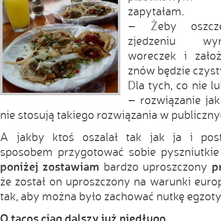
zapytałam.
– Żeby oszcz
zjedzeniu wy
woreczek i zało
znów będzie czyst
Dla tych, co nie 
– rozwiązanie jak
nie stosują takiego rozwiązania w publiczny
A jakby ktoś oszalał tak jak ja i p
sposobem przygotować sobie pyszniutkie
poniżej zostawiam
p
bardzo uproszczony
że został on uproszczony na warunki euro
tak, aby można było zachować nutkę egzoty
O tacos ciąg dalszy już niedługo…