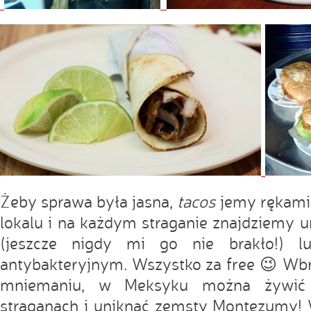
Żeby sprawa była jasna,
tacos
jemy rękami
lokalu i na każdym straganie znajdziemy
(jeszcze nigdy mi go nie brakło!) l
antybakteryjnym. Wszystko za free 😉 
mniemaniu, w Meksyku można żywić 
straganach i uniknąć zemsty Montezumy! 