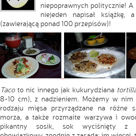
niepoprawnych politycznie! A
niejeden napisał książkę,
(zawierającą ponad 100 przepisów)!
Taco
to nic innego jak kukurydziana
tortill
8-10 cm), z nadzieniem. Możemy w nim 
rodzaju mięsa przyrządzane na różne 
morza, a także rozmaite warzywa i owo
pikantny sosik, sok wyciśnięty z l
obowiązkowy, zgodnie z zasadą: im więcej, t