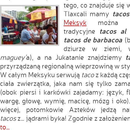
tego, co znajduje się 
tacos
Tlaxcali mamy
Meksyk
można zje
tacos al
tradycyjne
tacos de barbacoa
(b
dziurze w ziemi, w
t
maguey’
a), a na Jukatanie znajdziemy
przyrządzaną regionalną wieprzowiną w st
W całym Meksyku serwują
taco
z każdą czę
ciała zwierzątka, jaka nam się tylko zam
(obok piersi i karkówki zajadamy: język, fl
wargę, głowę, wymię, macicę, mózg i oko)
więcej, potomkowie Azteków jedzą na
tacos
z… jądrami byka! Zgodnie z założenie
to…