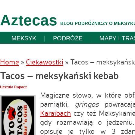
Aztecas
BLOG PODRÓŻNICZY O MEKSYK
MEKSYK
PODRÓŻE
MAPY I TRA
Home
»
Ciekawostki
»
Tacos – meksykańsk
Tacos – meksykański kebab
Urszula Rapacz
Magiczne słowo, w które obf
pamiątki,
gringos
powracaj
Karaibach
czy też Meksykani
gdy rozmawiają o jedzeniu.
opisuje je tylko w 3 zdan