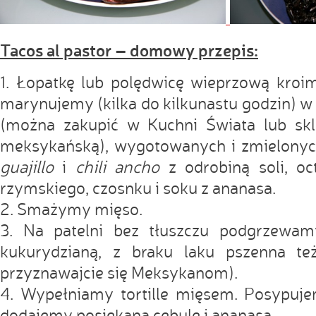
Tacos al pastor – domowy przepis:
1. Łopatkę lub polędwicę wieprzową kroim
marynujemy (kilka do kilkunastu godzin) 
(można zakupić w Kuchni Świata lub sk
meksykańską), wygotowanych i zmielony
guajillo
i
chili ancho
z odrobiną soli, oc
rzymskiego, czosnku i soku z ananasa.
2. Smażymy mięso.
3. Na patelni bez tłuszczu podgrzewamy 
kukurydzianą, z braku laku pszenna te
przyznawajcie się Meksykanom).
4. Wypełniamy tortille mięsem. Posypuje
dodajemy posiekaną cebulę i ananasa.