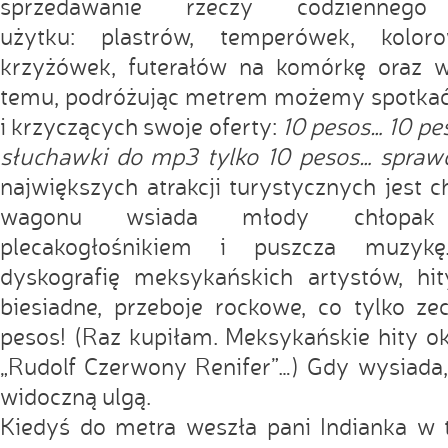
sprzedawanie rzeczy codziennego
użytku: plastrów, temperówek, kolor
krzyżówek, futerałów na komórkę oraz wi
temu, podróżując metrem możemy spotkać 
i krzyczących swoje oferty:
10 pesos… 10 p
słuchawki do mp3 tylko 10 pesos… sprawd
największych atrakcji turystycznych jest c
wagonu wsiada młody chłopa
plecakogłośnikiem i puszcza muzykę
dyskografię meksykańskich artystów, hit
biesiadne, przeboje rockowe, co tylko z
pesos! (Raz kupiłam. Meksykańskie hity ok
„Rudolf Czerwony Renifer”…) Gdy wysiada,
widoczną ulgą.
Kiedyś do metra weszła pani Indianka w 