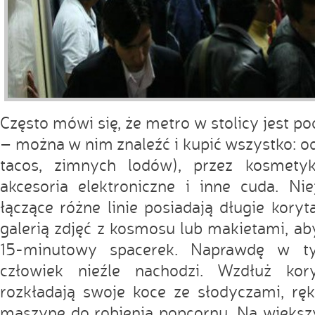
Często mówi się, że metro w stolicy jest
– można w nim znaleźć i kupić wszystko: od
tacos, zimnych lodów), przez kosmetyk
akcesoria elektroniczne i inne cuda. Nie
łączące różne linie posiadają długie koryt
galerią zdjęć z kosmosu lub makietami, ab
15-minutowy spacerek. Naprawdę w t
człowiek nieźle nachodzi. Wzdłuż kor
rozkładają swoje koce ze słodyczami, rę
maszynę do robienia popcornu. Na większ