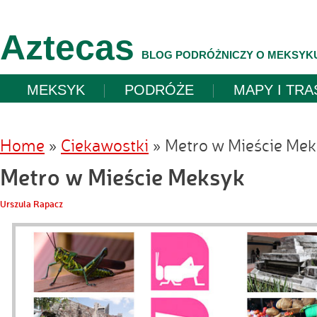
Aztecas
BLOG PODRÓŻNICZY O MEKSYK
MEKSYK
PODRÓŻE
MAPY I TRA
Home
»
Ciekawostki
»
Metro w Mieście Me
Metro w Mieście Meksyk
Urszula Rapacz