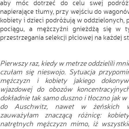
aby móc dotrzeć do celu swej podróż
napierające tłumy, przy wejściu do wagonów
kobiety i dzieci podróżują w oddzielonych,
pociągu, a mężczyźni gnieżdżą się w t
przestrzegania selekcji płciowej na każdej sta
Pierwszy raz, kiedy w metrze oddzielili mn
czułam się nieswojo. Sytuacja przypomi
mężczyzn i kobiety jakiego dokony
wjazdowej do obozów koncentracyjnyc
dokładnie tak samo duszno i tłoczno jak w
do Auschwitz, nawet w żeńskich w
zauważyłam znaczącą różnicę: kobiet
natrętnych mężczyzn mimo, iż wszystki