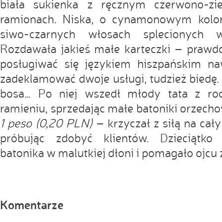
biała sukienka z ręcznym czerwono-z
ramionach. Niska, o cynamonowym kolor
siwo-czarnych włosach splecionych
Rozdawała jakieś małe karteczki – prawd
posługiwać się językiem hiszpańskim n
zadeklamować dwoje usługi, tudzież biedę. 
bosa… Po niej wszedł młody tata z roc
ramieniu, sprzedając małe batoniki orzec
1 peso (0,20 PLN)
– krzyczał z siłą na cał
próbując zdobyć klientów. Dzieciątko
batonika w malutkiej dłoni i pomagało ojcu 
Komentarze